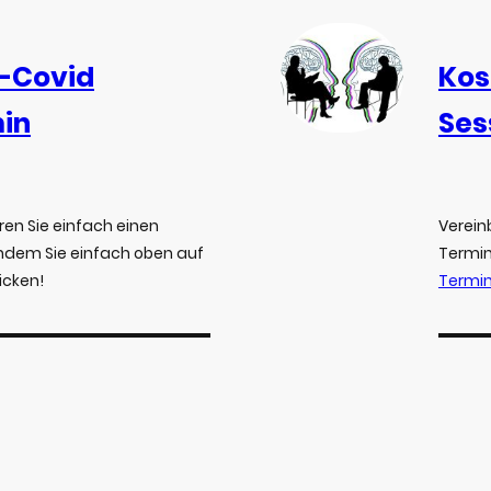
-Covid
Kos
in
Ses
ren Sie einfach einen
Verein
indem Sie einfach oben auf
Termin
icken!
Termi